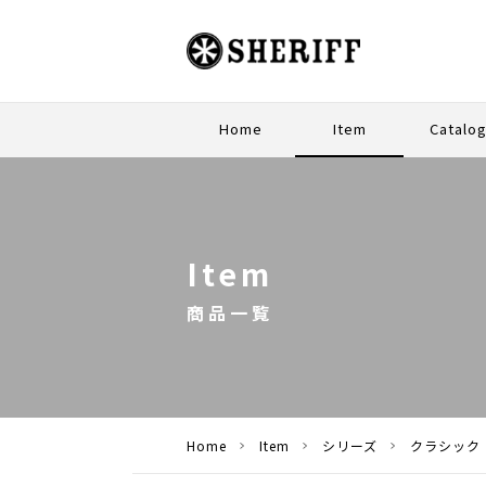
Home
Item
Catalo
PREMI
STAND
Item
商品一覧
Home
Item
シリーズ
クラシック