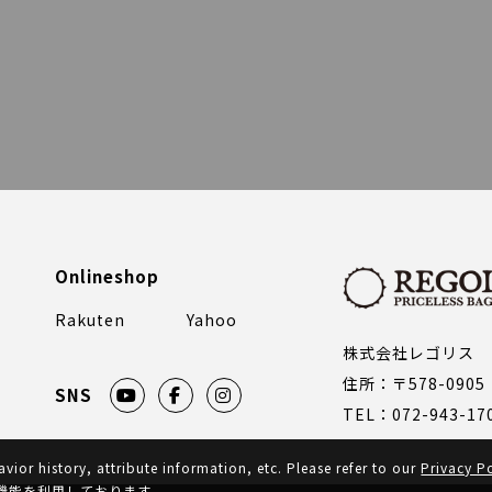
Onlineshop
Rakuten
Yahoo
株式会社レゴリス
住所：〒578-09
SNS
TEL：072-943-17
ior history, attribute information, etc. Please refer to our
Privacy P
機能を利用しております。