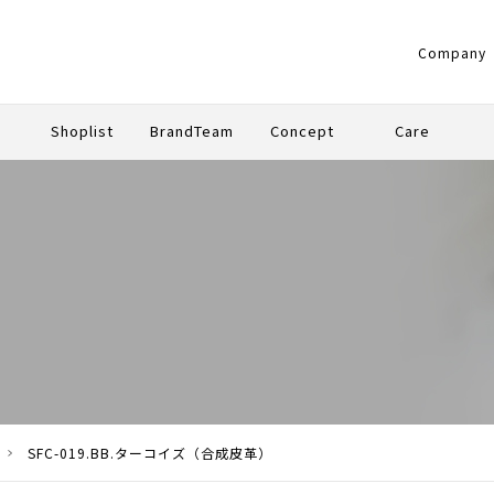
Company
g
Shoplist
BrandTeam
Concept
Care
UM
ARD
SFC-019.BB.ターコイズ（合成皮革）