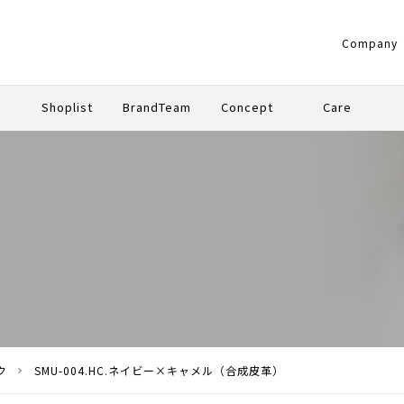
Company
g
Shoplist
BrandTeam
Concept
Care
UM
ARD
ク
SMU-004.HC.ネイビー×キャメル（合成皮革）