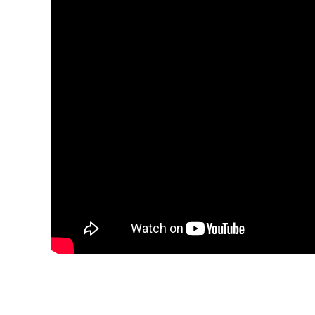
Warning
: Undefined variable $attributes in
/home/regoli
golf.co.jp/public_html/wordpress/wp-content/theme
on line
53