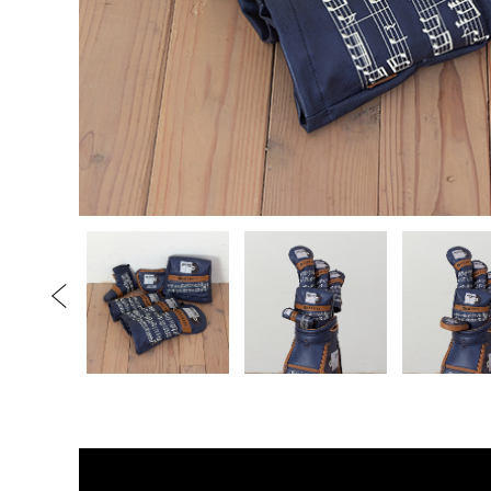
ット型 マ