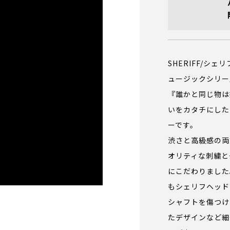
SHERIFF/シ
ュージックシリー
『誰かと同じ物は
いをカタチにした
ーです。
渋さと高級感の両
オリティな刺繍と
thgolf/sheriff-
にこだわりました
s/sheriff/single-item.php
もシェリフヘッド
シャフトを傷つけ
たデザインなど細