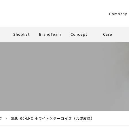
Company
g
Shoplist
BrandTeam
Concept
Care
UM
ARD
ク
SMU-004.HC.ホワイト×ターコイズ（合成皮革）