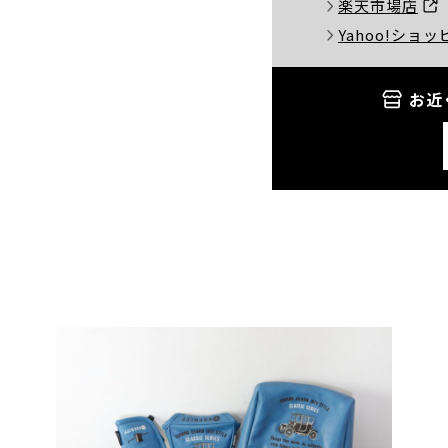
楽天市場店
Yahoo!ショ
お近