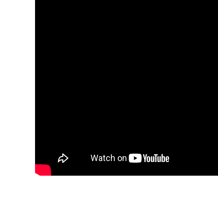
Warning
: Undefined variable $attributes in
/home/regoli
golf.co.jp/public_html/wordpress/wp-content/theme
on line
53