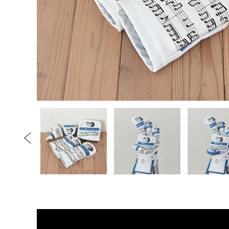
ット型 マ