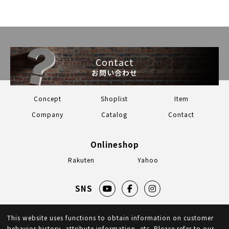
Contact
お問い合わせ
Concept
Shoplist
Item
Company
Catalog
Contact
Onlineshop
Rakuten
Yahoo
SNS
This website uses functions to obtain information on customer
behavior history, attribute information, etc. Please refer to our