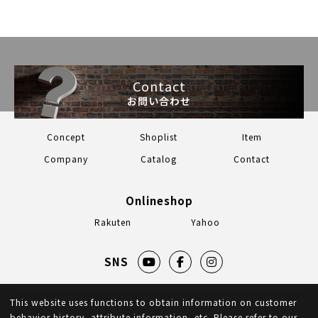
Contact
お問い合わせ
Concept
Shoplist
Item
Company
Catalog
Contact
Onlineshop
Rakuten
Yahoo
SNS
This website uses functions to obtain information on customer
behavior history, attribute information, etc. Please refer to our