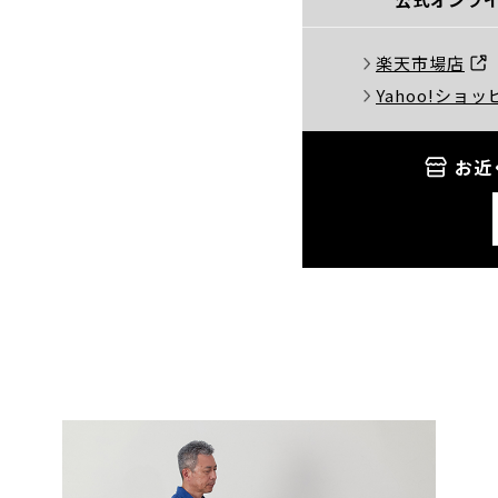
楽天市場店
Yahoo!ショ
お近