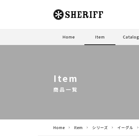
Home
Item
Catalo
PREMI
STAND
Item
商品一覧
Home
Item
シリーズ
イーグル