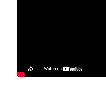
Warning
: Undefined variable $attributes in
/home/regoli
golf.co.jp/public_html/wordpress/wp-content/theme
on line
53