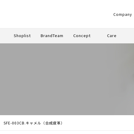
Company
g
Shoplist
BrandTeam
Concept
Care
UM
ARD
SFE-003CB.キャメル（合成皮革）