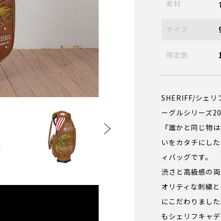
素材
サイズ
限定数
SHERIFF/シ
ーグルシリーズ2
『誰かと同じ物は
いをカタチにした
ィバッグです。
渋さと高級感の両
オリティな刺繍と
にこだわりました
もシェリフキャデ