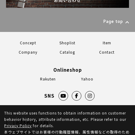
Page top
Concept
Shoplist
Item
Company
Catalog
Contact
Onlineshop
Rakuten
Yahoo
SNS
This website uses functions to obtain information on customer
behavior history, attribute information, etc. Please refer to our
Privacy Policy
for details.
本ウェブサイトではお客様の行動履歴情報、属性情報などの取得のため
株式会社レゴリス