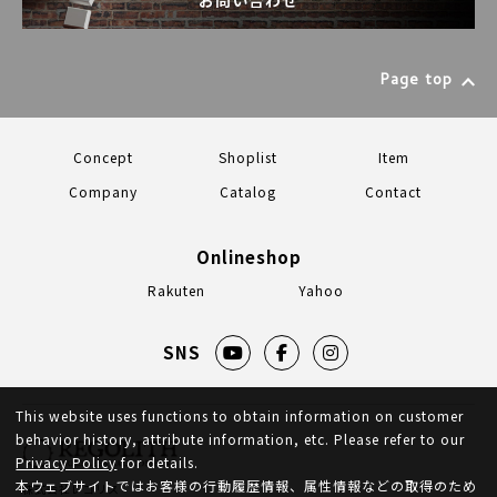
Page top
Concept
Shoplist
Item
Company
Catalog
Contact
Onlineshop
Rakuten
Yahoo
SNS
This website uses functions to obtain information on customer
behavior history, attribute information, etc. Please refer to our
Privacy Policy
for details.
本ウェブサイトではお客様の行動履歴情報、属性情報などの取得のため
株式会社レゴリス