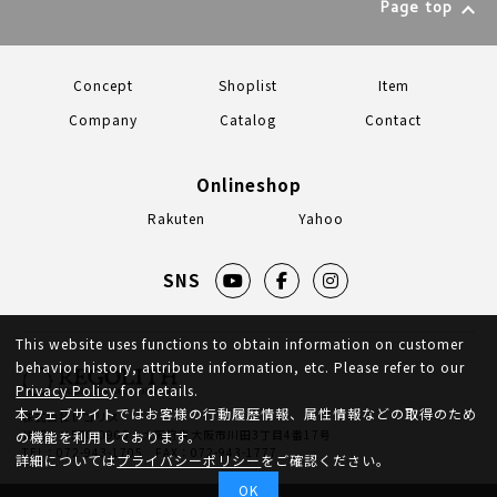
Page top
Concept
Shoplist
Item
Company
Catalog
Contact
Onlineshop
Rakuten
Yahoo
SNS
This website uses functions to obtain information on customer
behavior history, attribute information, etc. Please refer to our
Privacy Policy
for details.
本ウェブサイトではお客様の行動履歴情報、属性情報などの取得のため
株式会社レゴリス
住所：〒578-0905 大阪府東大阪市川田3丁目4番17号
の機能を利用しております。
TEL：072-943-1705 FAX：072-943-1777
詳細については
プライバシーポリシー
をご確認ください。
OK