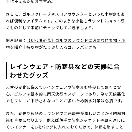
ぐに使えるためおすすめ。
さらに、ゴルフグローブやスコアカウンターといった小物類もあ
れば便利なアイテムです。このような小物もラウンドに持って行
くものとして事前にチェックしておきましょう。
関連記事：
【初心者必見】ゴルフのラウンドに必要な持ち物・小
物を紹介｜持ち物がたっぷり入るゴルフバッグも
レインウェア・防寒具などの天候に合
わせたグッズ
天候の変化に備えてレインウェアや防寒具も持参しておくと安
心。ゴルフは基本的に雨天決行のスポーツであり、急な天候悪化
でもプレーが中断されないことが多いため防水対策は必須です。
また、春先や秋冬のラウンドでは寒暖差が激しいことから防寒対
策も重要になります。例えば薄手の防水ジャケットや風を通しに
くいインナーを1枚バッグに入れておくだけで、体調を崩すこと