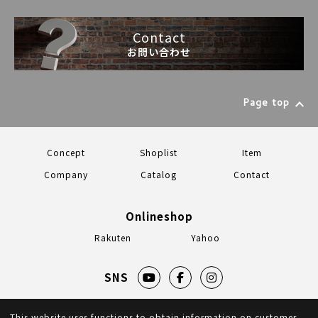
Contact
お問い合わせ
Page top
Concept
Shoplist
Item
Company
Catalog
Contact
Onlineshop
Rakuten
Yahoo
SNS
This website uses functions to obtain information on customer