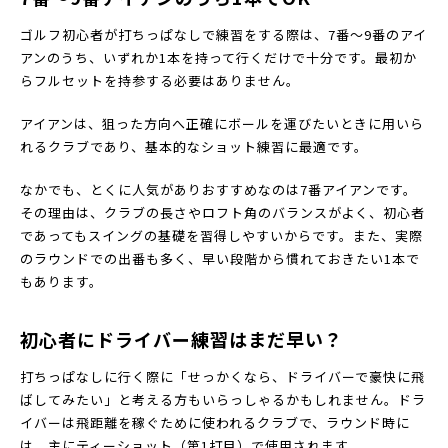
ゴルフ初心者が打ちっぱなしで練習をする際は、7番〜9番のアイ
アンのうち、いずれか1本を持って行くだけで十分です。最初か
らフルセットを持参する必要はありません。
アイアンは、狙った方向へ正確にボールを運びたいときに用いら
れるクラブであり、基本的なショット練習に最適です。
なかでも、とくに人気がありおすすめなのは7番アイアンです。
その理由は、クラブの長さやロフト角のバランスがよく、初心者
であってもスイングの基礎を習得しやすいからです。また、実際
のラウンドでの出番も多く、早い段階から慣れておきたい1本で
もあります。
初心者にドライバー練習はまだ早い？
打ちっぱなしに行く際に「せっかくなら、ドライバーで豪快に飛
ばしてみたい」と考える方もいらっしゃるかもしれません。ドラ
イバーは飛距離を稼ぐために使われるクラブで、ラウンド時に
は、主にティーショット（第1打目）で使用されます。